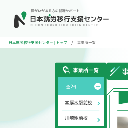
日本就労移行支援センター | トップ
/
事業所一覧
事業所一覧
2
全
件
本厚木駅前校
川崎駅前校