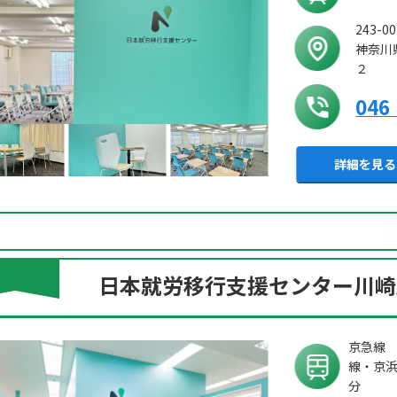
243-00
お問い合わせ
神奈川
２
046
詳細を見る
日本就労移行支援センター川崎
京急線 
線・京浜
分