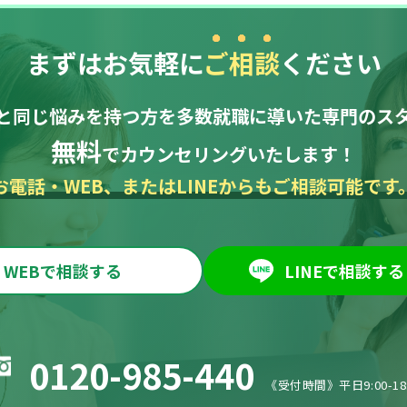
まずはお気軽に
ご相談
ください
と同じ悩みを持つ方を多数就職に導いた専門のス
無料
でカウンセリングいたします！
お電話・WEB、またはLINEからも
ご相談可能です
WEBで相談する
LINEで相談する
0120-985-440
《受付時間》平日9:00-18: