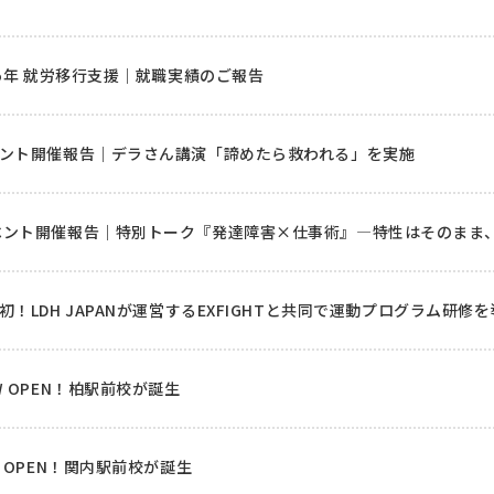
お問い合わせ
25年 就労移行支援｜就職実績のご報告
ント開催報告｜デラさん講演「諦めたら救われる」を実施
ベント開催報告｜特別トーク『発達障害×仕事術』―特性はそのまま
初！LDH JAPANが運営するEXFIGHTと共同で運動プログラム研
W OPEN！柏駅前校が誕生
W OPEN！関内駅前校が誕生