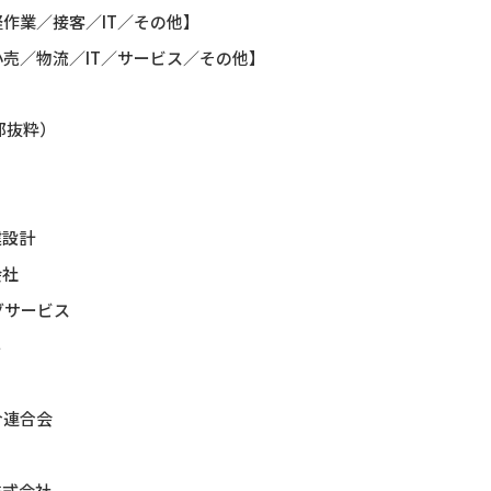
作業／接客／IT／その他】
売／物流／IT／サービス／その他】
部抜粋）
建設計
会社
グサービス
４
合連合会
株式会社