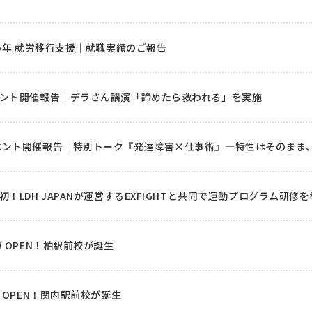
お問い合わせ
25年 就労移行支援｜就職実績のご報告
ント開催報告｜デラさん講演「諦めたら救われる」を実施
ベント開催報告｜特別トーク『発達障害×仕事術』―特性はそのまま
初！LDH JAPANが運営するEXFIGHTと共同で運動プログラム研
W OPEN！柏駅前校が誕生
W OPEN！関内駅前校が誕生